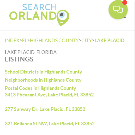
Toggle
>
>
>
>
INDEX
FL
HIGHLANDS COUNTY
CITY
LAKE PLACID
LAKE PLACID, FLORIDA
LISTINGS
School Districts in Highlands County
Neighborhoods in Highlands County
Postal Codes in Highlands County
3413 Pheasant Ave, Lake Placid, FL 33852
277 Sunway Dr, Lake Placid, FL 33852
321 Bellanca St NW, Lake Placid, FL 33852